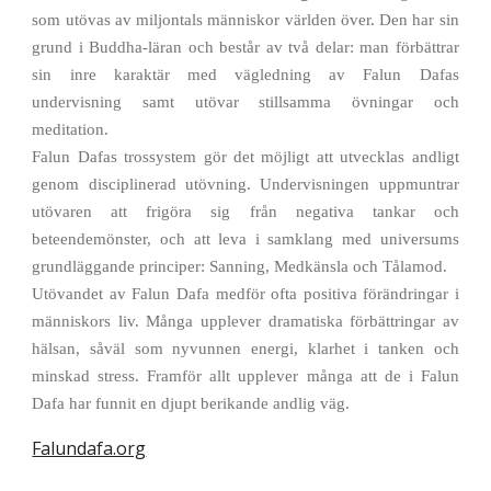
som utövas av miljontals människor världen över. Den har sin
grund i Buddha-läran och består av två delar: man förbättrar
sin inre karaktär med vägledning av Falun Dafas
undervisning samt utövar stillsamma övningar och
meditation.
Falun Dafas trossystem gör det möjligt att utvecklas andligt
genom disciplinerad utövning. Undervisningen uppmuntrar
utövaren att frigöra sig från negativa tankar och
beteendemönster, och att leva i samklang med universums
grundläggande principer: Sanning, Medkänsla och Tålamod.
Utövandet av Falun Dafa medför ofta positiva förändringar i
människors liv. Många upplever dramatiska förbättringar av
hälsan, såväl som nyvunnen energi, klarhet i tanken och
minskad stress. Framför allt upplever många att de i Falun
Dafa har funnit en djupt berikande andlig väg.
Falundafa.org