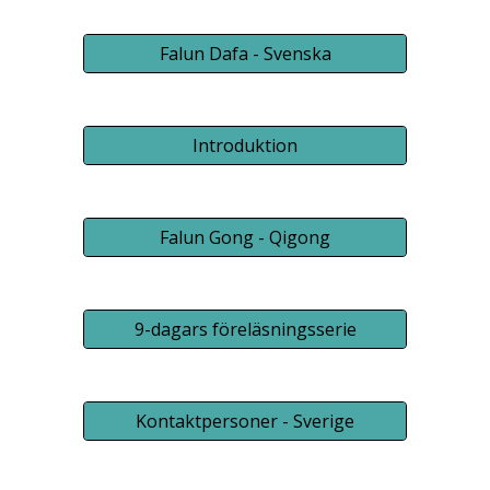
Falun Dafa - Svenska
Introduktion
Falun Gong - Qigong
9-dagars föreläsningsserie
Kontaktpersoner - Sverige